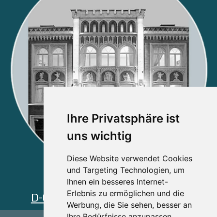
Ihre Privatsphäre ist
uns wichtig
Diese Website verwendet Cookies
und Targeting Technologien, um
Ihnen ein besseres Internet-
Agentur ohne Grenzen
Erlebnis zu ermöglichen und die
D-0049-München 089-299-900
Werbung, die Sie sehen, besser an
Ihre Bedürfnisse anzupassen.