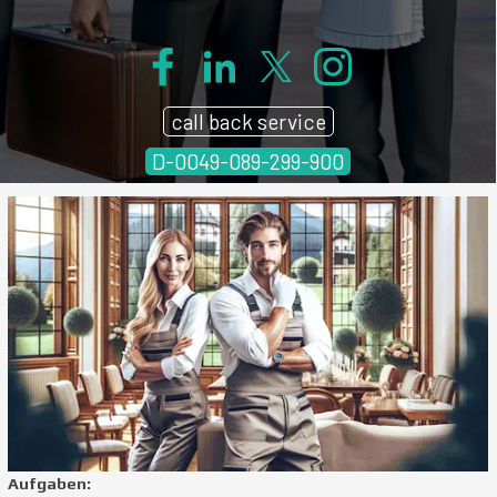
call back service
D-0049-089-299-900
Aufgaben: