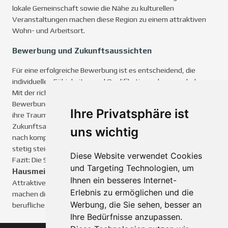
lokale Gemeinschaft sowie die Nähe zu kulturellen
Veranstaltungen machen diese Region zu einem attraktiven
Wohn- und Arbeitsort.
Bewerbung und Zukunftsaussichten
Für eine erfolgreiche Bewerbung ist es entscheidend, die
individuellen Fähigkeiten und Qualifikationen hervorzuheben.
Mit der richtigen Vorbereitung und einer maßgeschneiderten
Bewerbung haben Hausmeisterehepaare die besten Chancen,
Ihre Privatsphäre ist
ihre Traumposition in Berlin-Köpenick zu finden. Die
Zukunftsaussichten sind vielversprechend, da die Nachfrage
uns wichtig
nach kompetenten Hausmeisterehepaaren in dieser Region
stetig steigt.
Diese Website verwendet Cookies
Fazit: Die Suche nach dem Traumjob für
und Targeting Technologien, um
Hausmeisterehepaare
Berlin
in
-Köpenick lohnt sich.
Ihnen ein besseres Internet-
Attraktive Stellenangebote und die einmalige Lebensqualität
Erlebnis zu ermöglichen und die
machen diese Region zu einem idealen Ort für eine erfüllende
Werbung, die Sie sehen, besser an
berufliche und private Zukunft.
Ihre Bedürfnisse anzupassen.