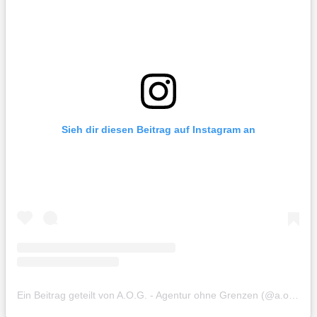
Sieh dir diesen Beitrag auf Instagram an
Ein Beitrag geteilt von A.O.G. - Agentur ohne Grenzen (@a.o.g.agenturohnegrenzen)