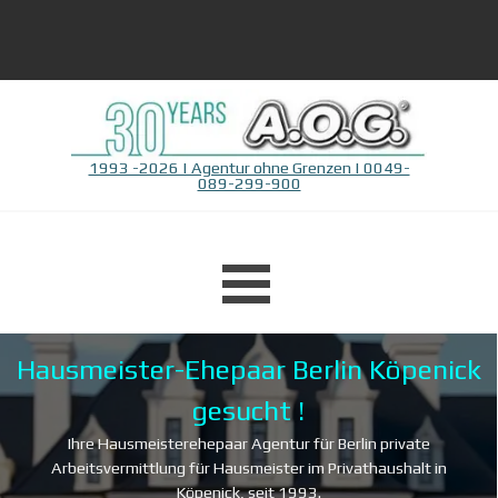
Direkt zum Seiteninhalt
1993 -2026 | Agentur ohne Grenzen | 0049-
089-299-900
Menü überspringen
Hausmeister-Ehepaar Berlin Köpenick
gesucht !
Ihre Hausmeisterehepaar Agentur für Berlin private
Arbeitsvermittlung für Hausmeister im Privathaushalt in
Köpenick, seit 1993.