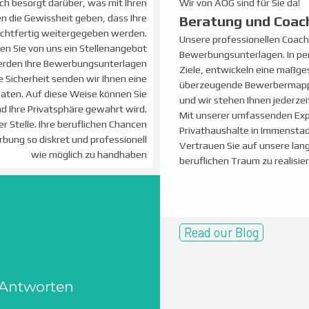
Wir von AOG sind für Sie da!
och besorgt darüber, was mit Ihren
 die Gewissheit geben, dass Ihre
Beratung und Coac
eichtfertig weitergegeben werden.
Unsere professionellen Coaches
ten Sie von uns ein Stellenangebot
Bewerbungsunterlagen. In per
werden Ihre Bewerbungsunterlagen
Ziele, entwickeln eine maßges
e Sicherheit senden wir Ihnen eine
überzeugende Bewerbermappe. 
Daten. Auf diese Weise können Sie
und wir stehen Ihnen jederzei
nd Ihre Privatsphäre gewahrt wird.
Mit unserer umfassenden Exp
r Stelle. Ihre beruflichen Chancen
Privathaushalte in Immenstad
rbung so diskret und professionell
Vertrauen Sie auf unsere lan
wie möglich zu handhaben
beruflichen Traum zu realisier
Read our Blog
 Antworten