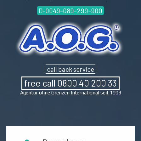
D-0049-089-299-900
call back service
free call 0800 40 200 33
Agentur ohne Grenzen International seit 1993