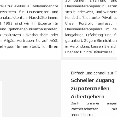
30 Jahren Erfahrung sind
Hausmeisterehepaar in Festans
telle für exklusive Stellenangebote
sich bundesweit, und wir verm
zialisten für Hausmeister und
Kundschaft, darunter Privatha
onalassistenten, Haushälterinnen,
Unser Portfolio umfasst 
it 1993 sind wir Ihr Experte für
Hausmeisterehepaare im ge
en und gehobenen Privathaushalten.
langjährige Erfahrung und f
 exklusiven Privathaushalt oder
garantiert. Zögern Sie nicht 
m Allgäu. Vertrauen Sie auf AOG,
in Verbindung. Lassen Sie si
ehepaar Immenstadt: für Ihren
Ehepaar für Ihre Bedürfnisse!
E
infach und schnell zur 
Schneller Zugang
zu potenziellen
Arbeitgebern
Dank unserer enge
Partnerschaften mi
renommierten