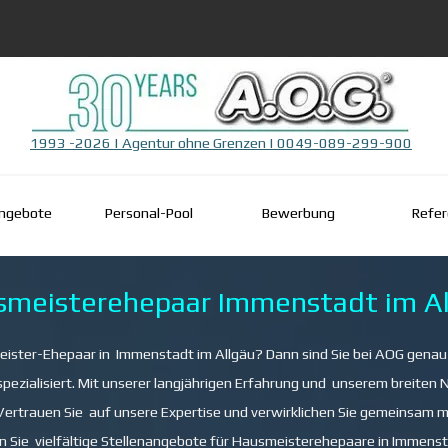
1993 -2026 | Agentur ohne Grenzen | 0049-089-299-900
Menü überspringen
angebote
▼
Personal-Pool
Bewerbung
Refe
smeisterehepaar Immenstadt im Al
eister-Ehepaar in Immenstadt im Allgäu? Dann sind Sie bei AOG genau r
zialisiert. Mit unserer langjährigen Erfahrung und unserem breiten N
trauen Sie auf unsere Expertise und verwirklichen Sie gemeinsam mit
 Sie vielfältige Stellenangebote für Hausmeisterehepaare in Immenst