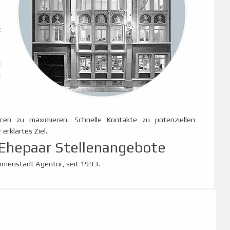
n
t
e
t
k
h
n
n
cen zu maximieren. Schnelle Kontakte zu potenziellen
 erklärtes Ziel.
Ehepaar Stellenangebote
mmenstadt Agentur, seit 1993.