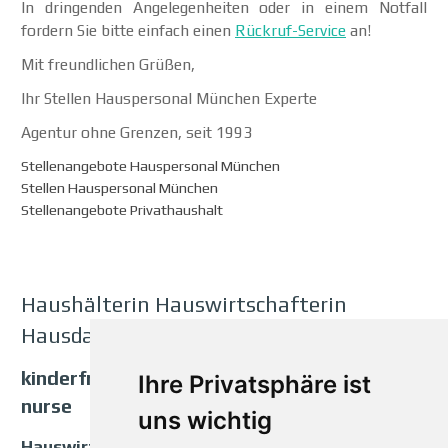
In dringenden Angelegenheiten oder in einem Notfall
fordern Sie bitte einfach einen
Rückruf-Service
an!
Mit freundlichen Grüßen,
Ihr Stellen Hauspersonal München Experte
Agentur ohne Grenzen, seit 1993
Stellenangebote Hauspersonal München
Stellen Hauspersonal München
Stellenangebote Privathaushalt
Haushälterin Hauswirtschafterin
Hausdame Personalagentur
kinderfrau nanny midnight nanny maternity
Ihre Privatsphäre ist
nurse
uns wichtig
Hauswirtschafterin Köchin Ditäkoch