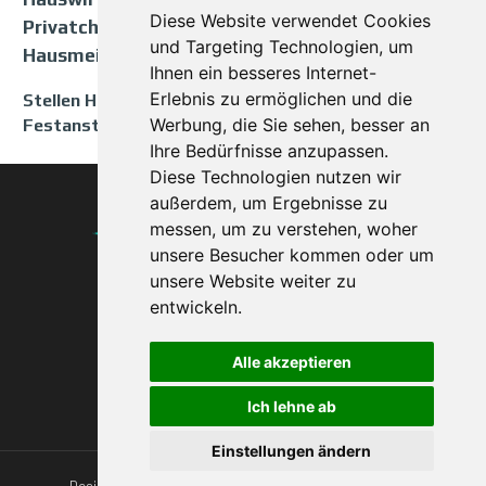
Diese Website verwendet Cookies
Privatchauffeur Hausmeister
und Targeting Technologien, um
Hausmeisterehepaar
Ihnen ein besseres Internet-
Erlebnis zu ermöglichen und die
Stellen Hauspersonal Vollzeit Teilzeit
Werbung, die Sie sehen, besser an
Festanstellung
Ihre Bedürfnisse anzupassen.
Diese Technologien nutzen wir
außerdem, um Ergebnisse zu
Agentur ohne
messen, um zu verstehen, woher
Grenzen
unsere Besucher kommen oder um
unsere Website weiter zu
seit 1993
entwickeln.
Impressum
Datenschutzerklärung
Alle akzeptieren
Ich lehne ab
Einstellungen ändern
Design + SEO
Carlheinz Schichl